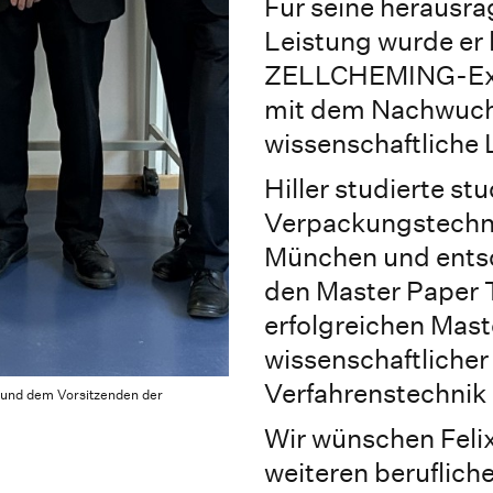
Für seine herausra
Leistung wurde er 
ZELLCHEMING-Exp
mit dem Nachwuchs
wissenschaftliche 
Hiller studierte st
Verpackungstechni
München und entsc
den Master Paper 
erfolgreichen Mast
wissenschaftlicher 
Verfahrenstechnik 
n und dem Vorsitzenden der
Wir wünschen Felix 
weiteren beruflich