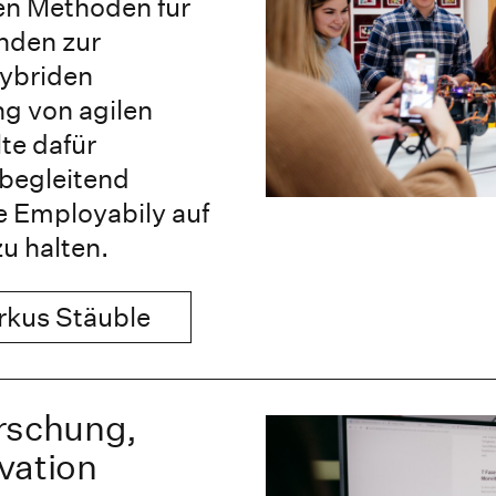
hen Methoden für
nden zur
hybriden
g von agilen
te dafür
sbegleitend
e Employabily auf
u halten.
arkus Stäuble
rschung,
vation