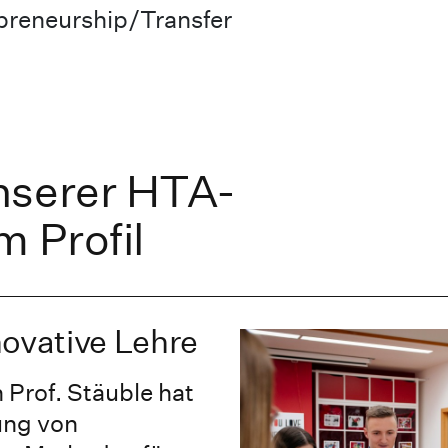
preneurship/Transfer
nserer HTA-
m Profil
novative Lehre
 Prof. Stäuble hat
ung von