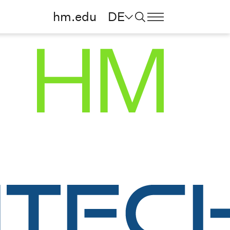
hm.edu
DE