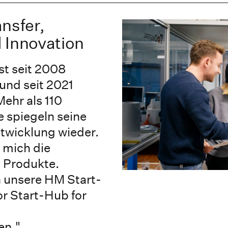
nsfer,
 Innovation
st seit 2008
 und seit 2021
ehr als 110
e spiegeln seine
ntwicklung wieder.
 mich die
 Produkte.
n unsere HM Start-
r Start-Hub for
en."