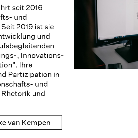
hrt seit 2016
fts- und
eit 2019 ist sie
Entwicklung und
rufsbegleitenden
ngs-, Innovations-
on". Ihre
 Partizipation in
enschafts- und
Rhetorik und
Anke van Kempen