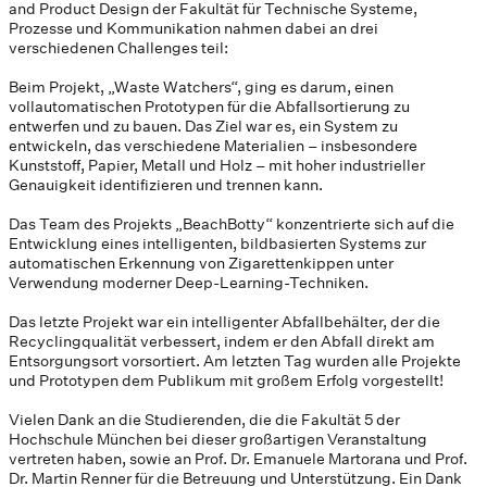
and Product Design der Fakultät für Technische Systeme,
Prozesse und Kommunikation nahmen dabei an drei
verschiedenen Challenges teil:
Beim Projekt, „Waste Watchers“, ging es darum, einen
vollautomatischen Prototypen für die Abfallsortierung zu
entwerfen und zu bauen. Das Ziel war es, ein System zu
entwickeln, das verschiedene Materialien – insbesondere
Kunststoff, Papier, Metall und Holz – mit hoher industrieller
Genauigkeit identifizieren und trennen kann.
Das Team des Projekts „BeachBotty“ konzentrierte sich auf die
Entwicklung eines intelligenten, bildbasierten Systems zur
automatischen Erkennung von Zigarettenkippen unter
Verwendung moderner Deep-Learning-Techniken.
Das letzte Projekt war ein intelligenter Abfallbehälter, der die
Recyclingqualität verbessert, indem er den Abfall direkt am
Entsorgungsort vorsortiert. Am letzten Tag wurden alle Projekte
und Prototypen dem Publikum mit großem Erfolg vorgestellt!
Vielen Dank an die Studierenden, die die Fakultät 5 der
Hochschule München bei dieser großartigen Veranstaltung
vertreten haben, sowie an Prof. Dr. Emanuele Martorana und Prof.
Dr. Martin Renner für die Betreuung und Unterstützung. Ein Dank