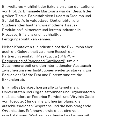
Ein weiteres Highlight der Exkursion unter der Leitung
von Prof. Dr. Emanuele Martorana war der Besuch der
großen Tissue-Papierfabriken Lucart in Diecimo und
Sofidel S.p.A. in Valdottavo: Dort erlebten die
Studierenden hautnah, wie moderne Tissue-
Produktion funktioniert und lernten industrielle
Prozesse, Effizienz und nachhaltige
Fertigungspraktiken kennen.
Neben Kontakten zur Industrie bot die Exkursion aber
auch die Gelegenheit zu einem Besuch der
Partneruniversität in Pisa/Lucca (
EPC –
Engineering of Paper and Cardboard
), um die
Zusammenarbeit und den internationalen Austausch
zwischen unseren Institutionen weiter zu stärken. Ein
Besuch der Städte Pisa und Florenz rundete die
Exkursion ab.
Ein großes Dankeschön an alle Unternehmen,
Universitäten und Organisatorinnen und Organisatoren
(insbesondere an Federica Romboli und Virginia Gado
von Toscotec) für den herzlichen Empfang, die
aufschlussreichen Gespräche und die hervorragende
Organisation. Erfahrungen wie diese sind von
unschätzbarem Wert, um akademisches Lernen mit