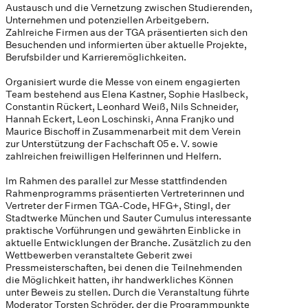
Austausch und die Vernetzung zwischen Studierenden,
Unternehmen und potenziellen Arbeitgebern.
Zahlreiche Firmen aus der TGA präsentierten sich den
Besuchenden und informierten über aktuelle Projekte,
Berufsbilder und Karrieremöglichkeiten.
Organisiert wurde die Messe von einem engagierten
Team bestehend aus Elena Kastner, Sophie Haslbeck,
Constantin Rückert, Leonhard Weiß, Nils Schneider,
Hannah Eckert, Leon Loschinski, Anna Franjko und
Maurice Bischoff in Zusammenarbeit mit dem Verein
zur Unterstützung der Fachschaft 05 e. V. sowie
zahlreichen freiwilligen Helferinnen und Helfern.
Im Rahmen des parallel zur Messe stattfindenden
Rahmenprogramms präsentierten Vertreterinnen und
Vertreter der Firmen TGA-Code, HFG+, Stingl, der
Stadtwerke München und Sauter Cumulus interessante
praktische Vorführungen und gewährten Einblicke in
aktuelle Entwicklungen der Branche. Zusätzlich zu den
Wettbewerben veranstaltete Geberit zwei
Pressmeisterschaften, bei denen die Teilnehmenden
die Möglichkeit hatten, ihr handwerkliches Können
unter Beweis zu stellen. Durch die Veranstaltung führte
Moderator Torsten Schröder, der die Programmpunkte