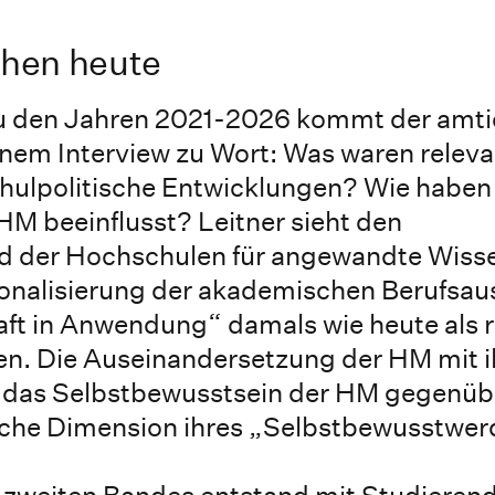
hen heute
zu den Jahren 2021-2026 kommt der amt
einem Interview zu Wort: Was waren relev
chulpolitische Entwicklungen? Wie haben 
HM beeinflusst? Leitner sieht den
nd der Hochschulen für angewandte Wiss
tionalisierung der akademischen Berufsau
t in Anwendung“ damals wie heute als 
n. Die Auseinandersetzung der HM mit i
hn das Selbstbewusstsein der HM gegenüb
ische Dimension ihres „Selbstbewusstwer
s zweiten Bandes entstand mit Studieren