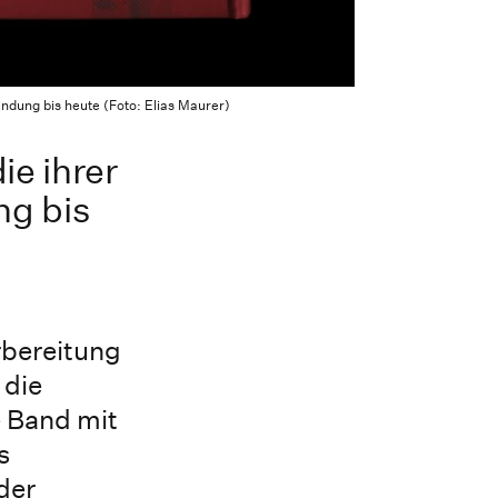
ndung bis heute (Foto: Elias Maurer)
e ihrer
ng bis
rbereitung
 die
e Band mit
s
der