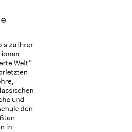
le
s zu ihrer
tionen
erte Welt“
orletzten
ehre,
lassischen
iche und
schule den
ößten
n in