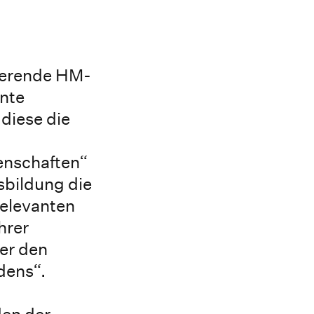
ierende HM-
ante
diese die
enschaften“
sbildung die
relevanten
hrer
er den
dens“.
den der