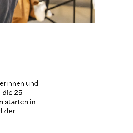
merinnen und
 die 25
 starten in
d der