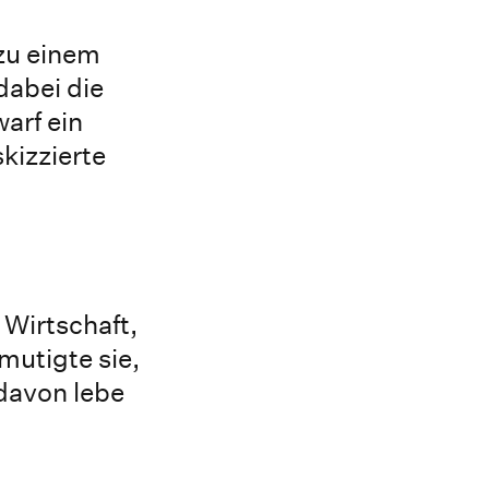
 zu einem
dabei die
arf ein
kizzierte
Wirtschaft,
mutigte sie,
 davon lebe