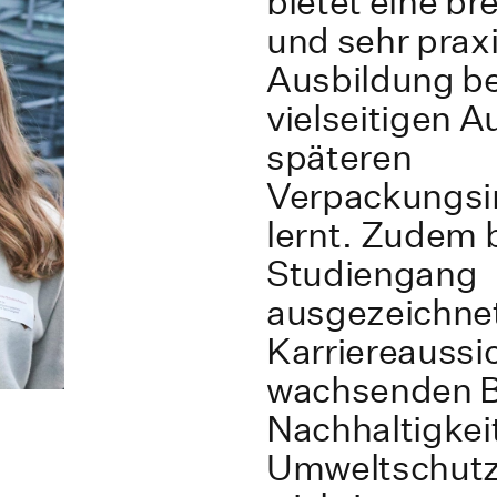
bietet eine br
und sehr prax
Ausbildung be
vielseitigen 
späteren
Verpackungsi
lernt. Zudem b
Studiengang
ausgezeichne
Karriereaussic
wachsenden Br
Nachhaltigkei
Umweltschut