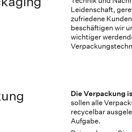
ckaging
Technik und Nachha
Leidenschaft, gere
zufriedene Kunden
beschäftigen wir u
wichtiger werden
Verpackungstechn
kung
Die Verpackung is
sollen alle Verpa
recycelbar ausgele
Aufgabe.