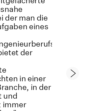
eitgefächerte
isnahe
i der man die
Aufgaben eines
ngenieurberufs
ietet der
te
hten in einer
anche, in der
t und
z immer