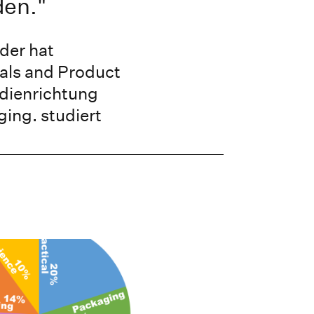
den."
der hat
als and Product
udienrichtung
ing. studiert