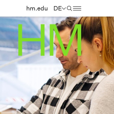
hm.edu
DE