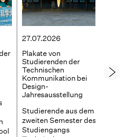
27.07.2026
12.07.2
 der
Plakate von
Chinesis
Studierenden der
Delegati
Technischen
Einblicke
Kommunikation bei
interdisz
Design-
Zusamme
Jahresausstellung
Bildungs
s
Studierende aus dem
Am 9. Ju
zweiten Semester des
Prof. Dr.
n
Studiengangs
Kreulich 
ool