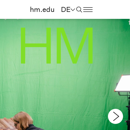
hm.edu
DE