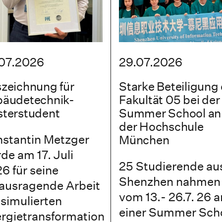
07.2026
29.07.2026
zeichnung für
Starke Beteiligung
äudetechnik-
Fakultät 05 bei der
terstudent
Summer School an
der Hochschule
stantin Metzger
München
de am 17. Juli
25 Studierende au
6 für seine
Shenzhen nahmen
ausragende Arbeit
vom 13.- 26.7. 26 a
 simulierten
einer Summer Sch
rgietransformation