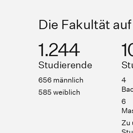
Die Fakultät auf
1.244
1
Studierende
St
656 männlich
4
Bac
585 weiblich
6
Mas
Zu
Stu