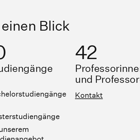
 einen Blick
0
42
udiengänge
Professorinne
und Professo
helorstudiengänge
Kontakt
terstudiengänge
 unserem
dienangebot