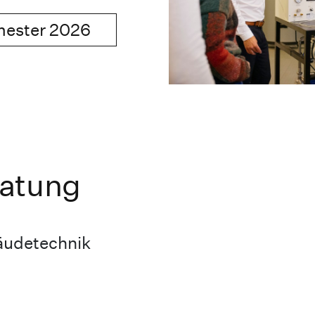
ester 2026
ratung
äudetechnik