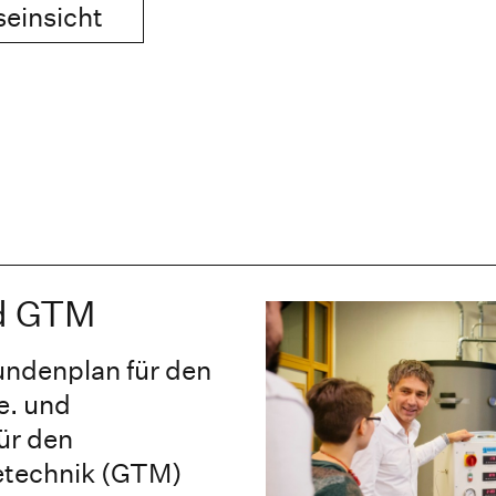
seinsicht
d GTM
undenplan für den
e. und
ür den
technik (GTM)